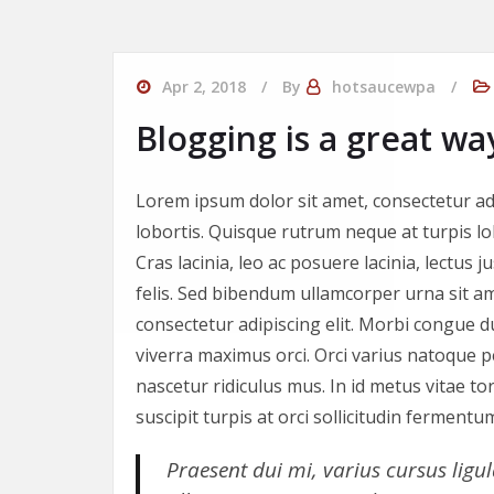
Apr 2, 2018
By
hotsaucewpa
Blogging is a great wa
Lorem ipsum dolor sit amet, consectetur ad
lobortis. Quisque rutrum neque at turpis lobo
Cras lacinia, leo ac posuere lacinia, lectus 
felis. Sed bibendum ullamcorper urna sit am
consectetur adipiscing elit. Morbi congue 
viverra maximus orci. Orci varius natoque 
nascetur ridiculus mus. In id metus vitae t
suscipit turpis at orci sollicitudin fermentu
Praesent dui mi, varius cursus ligul