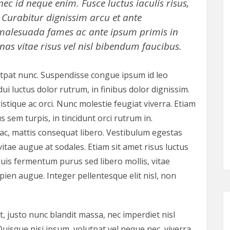
c id neque enim. Fusce luctus iaculis risus,
 Curabitur dignissim arcu et ante
malesuada fames ac ante ipsum primis in
nas vitae risus vel nisl bibendum faucibus.
lutpat nunc. Suspendisse congue ipsum id leo
 dui luctus dolor rutrum, in finibus dolor dignissim.
istique ac orci. Nunc molestie feugiat viverra. Etiam
s sem turpis, in tincidunt orci rutrum in.
ac, mattis consequat libero. Vestibulum egestas
 vitae augue at sodales. Etiam sit amet risus luctus
Duis fermentum purus sed libero mollis, vitae
pien augue. Integer pellentesque elit nisl, non
t, justo nunc blandit massa, nec imperdiet nisl
Quisque nisi ipsum, volutpat vel neque nec, viverra