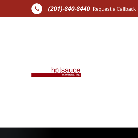
Skip to content
(201)-840-8440
Request a Callback