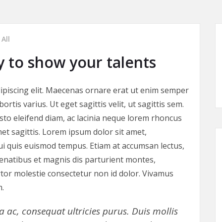
All
y to show your talents
ipiscing elit. Maecenas ornare erat ut enim semper
rtis varius. Ut eget sagittis velit, ut sagittis sem.
justo eleifend diam, ac lacinia neque lorem rhoncus
et sagittis. Lorem ipsum dolor sit amet,
dui quis euismod tempus. Etiam at accumsan lectus,
penatibus et magnis dis parturient montes,
ortor molestie consectetur non id dolor. Vivamus
m.
a ac, consequat ultricies purus. Duis mollis