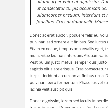
ullamcorper enim ut dignissim. Done
ut consectetur turpis accumsan ac.
ullamcorper pretium. Interdum et 
faucibus. Cras at dolor velit. Maece
Donec ac erat auctor, posuere felis eu, vo
pulvinar, sed ornare elit finibus. Sed luctus
Etiam ex neque, tempus ac convallis eget, tr
mollis vitae leo non interdum. Aliquam variu
Vestibulum justo metus, semper quis justo 
sagittis elit a scelerisque. Cras consectetur
turpis tincidunt accumsan at finibus urna. 
pulvinar libero fermentum. Phasellus vel sa
lacinia velit suscipit quis.
Donec dignissim, lorem sed iaculis imperdie
tortor in augue. Donec quis eleifend risus. 